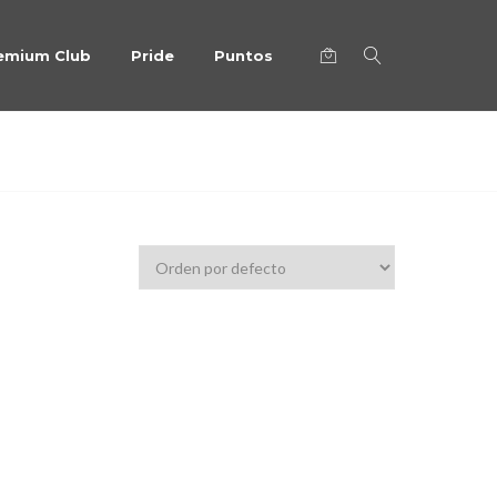
emium Club
Pride
Puntos