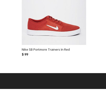
Nike SB Portmore Trainers In Red
AÑADIR AL CARRITO
$
99